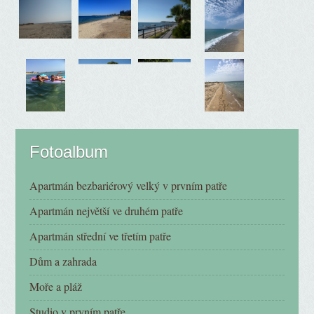
Fotoalbum
Apartmán bezbariérový velký v prvním patře
Apartmán největší ve druhém patře
Apartmán střední ve třetím patře
Dům a zahrada
Moře a pláž
Studio v prvním patře