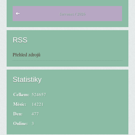
červenec / 2026
RSS
Přehled zdrojů
Statistiky
Celkem:
524657
Měsíc:
14221
Den:
477
Online:
3