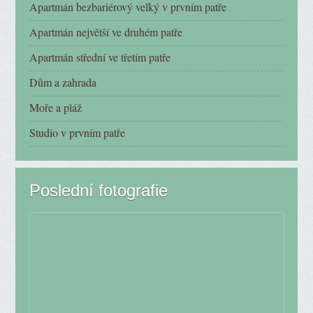
Apartmán bezbariérový velký v prvním patře
Apartmán největší ve druhém patře
Apartmán střední ve třetím patře
Dům a zahrada
Moře a pláž
Studio v prvním patře
Poslední fotografie