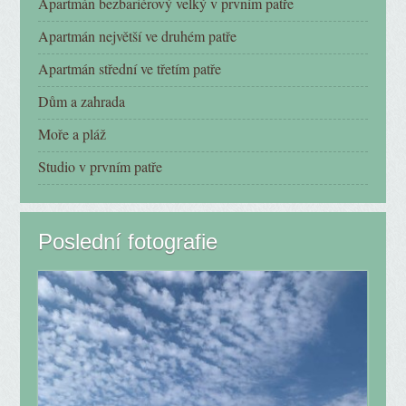
Apartmán bezbariérový velký v prvním patře
Apartmán největší ve druhém patře
Apartmán střední ve třetím patře
Dům a zahrada
Moře a pláž
Studio v prvním patře
Poslední fotografie