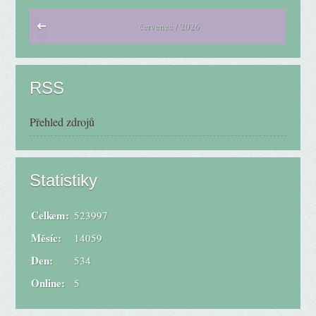
červenec / 2026
RSS
Přehled zdrojů
Statistiky
Celkem:
523997
Měsíc:
14059
Den:
534
Online:
5