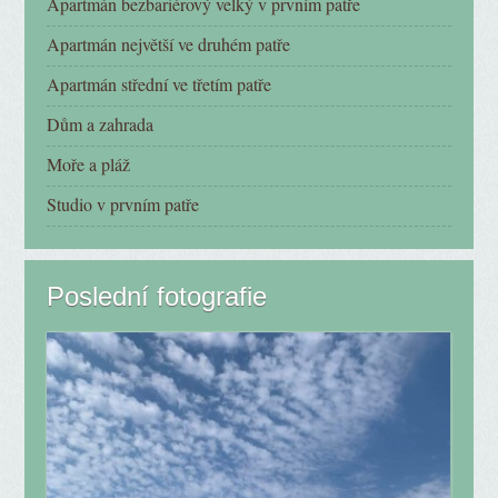
Apartmán bezbariérový velký v prvním patře
Apartmán největší ve druhém patře
Apartmán střední ve třetím patře
Dům a zahrada
Moře a pláž
Studio v prvním patře
Poslední fotografie