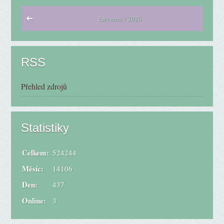
červenec / 2026
RSS
Přehled zdrojů
Statistiky
Celkem:
524244
Měsíc:
14106
Den:
437
Online:
3