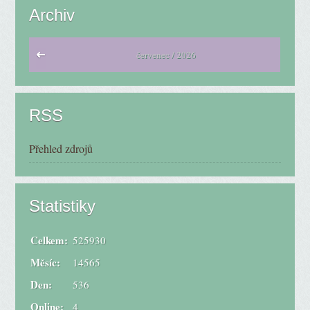
Archiv
červenec / 2026
RSS
Přehled zdrojů
Statistiky
Celkem:
525930
Měsíc:
14565
Den:
536
Online:
4