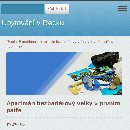
Ubytování v Řecku
Úvod
»
Fotoalbum
»
Apartmán bezbariérový velký v prvním patře
»
P7290015
Apartmán bezbariérový velký v prvním
patře
P7290015