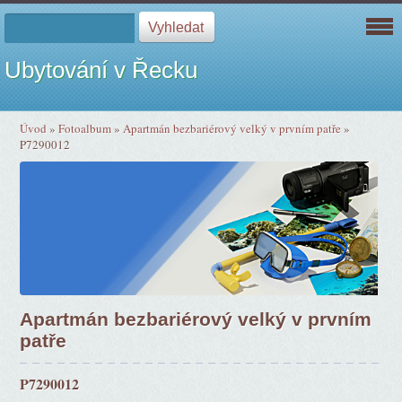
Ubytování v Řecku
Úvod
»
Fotoalbum
»
Apartmán bezbariérový velký v prvním patře
»
P7290012
Apartmán bezbariérový velký v prvním
patře
P7290012