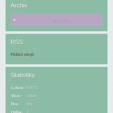
Archiv
srpen / 2026
RSS
Přehled zdrojů
Statistiky
Celkem:
524773
Měsíc:
14248
Den:
501
Online:
3