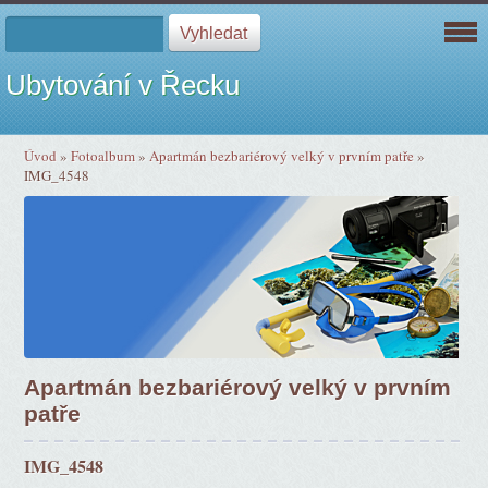
Ubytování v Řecku
Úvod
»
Fotoalbum
»
Apartmán bezbariérový velký v prvním patře
»
IMG_4548
Apartmán bezbariérový velký v prvním
patře
IMG_4548