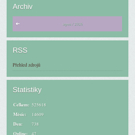
Archiv
srpen / 2026
RSS
Přehled zdrojů
Statistiky
Celkem:
525618
Měsíc:
14609
Den:
738
Online:
47